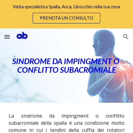
Visita specialistica Spalla, Anca, Ginocchio nella tua zona
Skip to main content
Skip to navigation
PRENOTA UN CONSULTO
SINDROME DA IMPINGMENT O 
CONFLITTO SUBACROMIALE
La sindrome da
impingment o conflitto
subacromiale
della spalla è una condizione molto
comune
in cui i tendini della cuffia dei rotatori